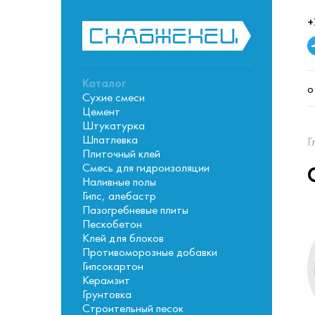
+
Каталог
о
Сухие смеси
Цемент
Штукатурка
Шпатлевка
Г
Плиточный клей
Смесь для гидроизоляции
Наливные полы
Гипс, алебастр
Пазогребневые плиты
Пескобетон
Клей для блоков
Противоморозные добавки
Гипсокартон
Керамзит
Грунтовка
Строительный песок