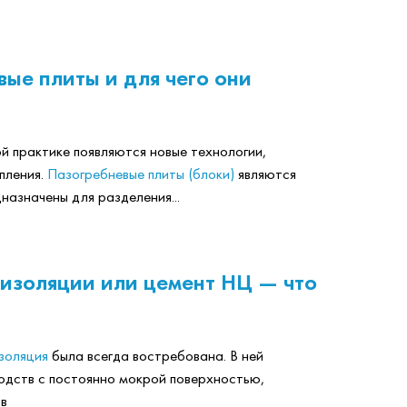
вые плиты и для чего они
й практике появляются новые технологии,
пления.
Пазогребневые плиты (блоки)
являются
назначены для разделения...
оизоляции или цемент НЦ — что
золяция
была всегда востребована. В ней
одств с постоянно мокрой поверхностью,
в