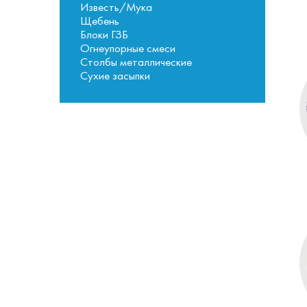
Известь/Мука
Щебень
Блоки ГЗБ
Огнеупорные смеси
Столбы металлические
Сухие засыпки